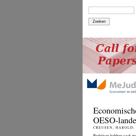
Zoeken
Economische 
OESO-land
CREUSEN, HAROLD;
Bedrijven hebben vaak mo