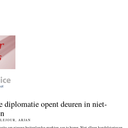
diplomatie opent deuren in niet-
en
 LEJOUR, ARJAN
eite om nieuwe buitenlandse markten aan te boren. Niet alleen handelstarieven